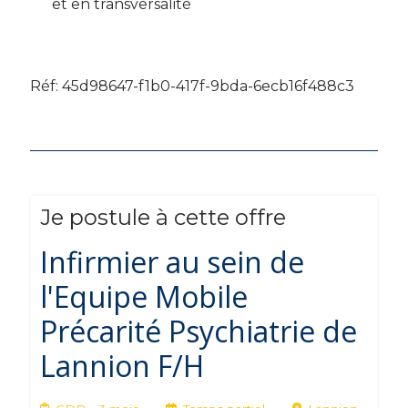
et en transversalité
Réf: 45d98647-f1b0-417f-9bda-6ecb16f488c3
Je postule à cette offre
Infirmier au sein de
l'Equipe Mobile
Précarité Psychiatrie de
Lannion F/H