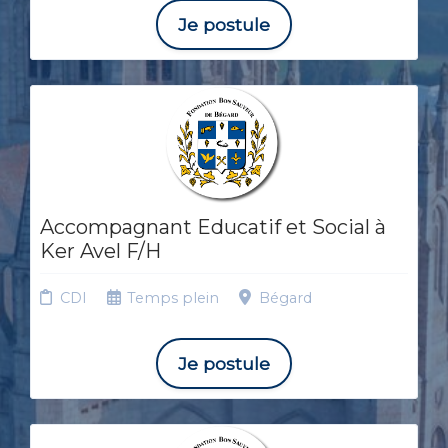
Je postule
Accompagnant Educatif et Social à
Ker Avel F/H
CDI
Temps plein
Bégard
Je postule